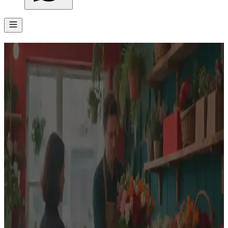
MARKETING Y COMUNICACIÓN
No importa el tamaño
de tu emprendimiento.
No existen negocios grandes o pequeños. Todos
merecen tener acceso a una agencia de marketing y
comunicación.
Me gusta, quiero hablar
MARKETING Y COMUNICACIÓN
Importa
la experiencia
15 años trabajando en el mercado de los pequeños
emprendimientos en Brasil y Uruguay permiten a Macondo