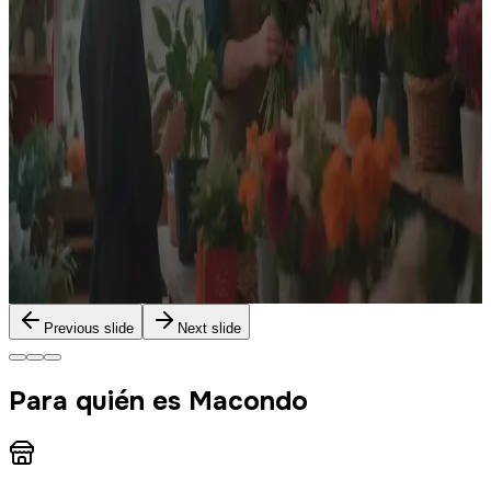
entregar valor a un precio razonable.
Me gusta, quiero hablar
MARKETING Y COMUNICACIÓN
Acá tenés
lo que más importa
Servicios sin contrato, con la solución justa, sin pagos
recurrentes, precios razonables y posibilidad de pago en
cuotas.
Me gusta, quiero hablar
Previous slide
Next slide
Para quién es Macondo